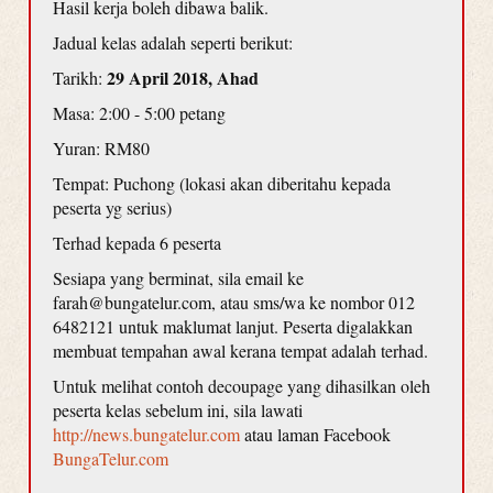
Hasil kerja boleh dibawa balik.
Jadual kelas adalah seperti berikut:
29 April 2018, Ahad
Tarikh:
Masa: 2:00 - 5:00 petang
Yuran: RM80
Tempat: Puchong (lokasi akan diberitahu kepada
peserta yg serius)
Terhad kepada 6 peserta
Sesiapa yang berminat, sila email ke
farah@bungatelur.com, atau sms/wa ke nombor 012
6482121 untuk maklumat lanjut. Peserta digalakkan
membuat tempahan awal kerana tempat adalah terhad.
Untuk melihat contoh decoupage yang dihasilkan oleh
peserta kelas sebelum ini, sila lawati
http://news.bungatelur.com
atau laman Facebook
BungaTelur.com